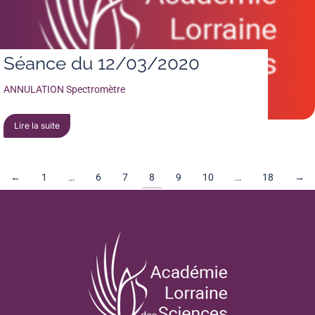
Séance du 12/03/2020
ANNULATION Spectromètre
Lire la suite
←
1
…
6
7
8
9
10
…
18
→