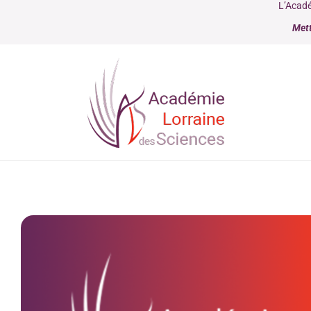
L’Acadé
Mett