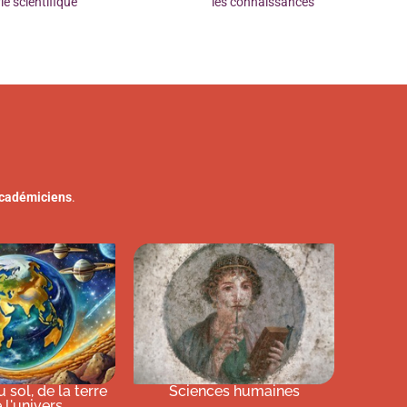
vie scientifique
les connaissances
cadémiciens
.
 sol, de la terre
Sciences humaines
 l'univers