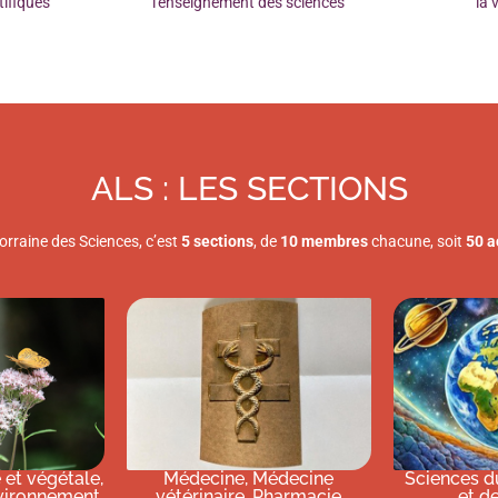
tifiques
l'enseignement des sciences
la 
ALS : LES SECTIONS
rraine des Sciences, c’est
5 sections
, de
10 membres
chacune, soit
50 a
 et végétale,
Médecine, Médecine
Sciences du
nvironnement
vétérinaire, Pharmacie
et de