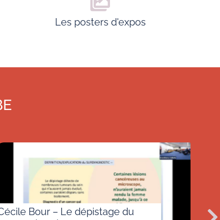
Les posters d'expos
BE
Cécile Bour – Le dépistage du
Rene