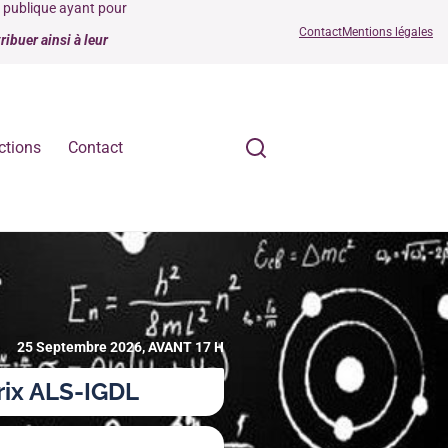
é publique ayant pour
Contact
Mentions légales
ibuer ainsi à leur
ctions
Contact
25 Septembre 2026, AVANT 17 H
rix ALS-IGDL