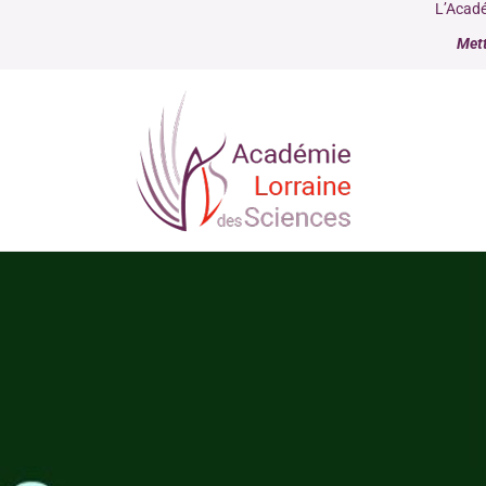
L’Acadé
Mett