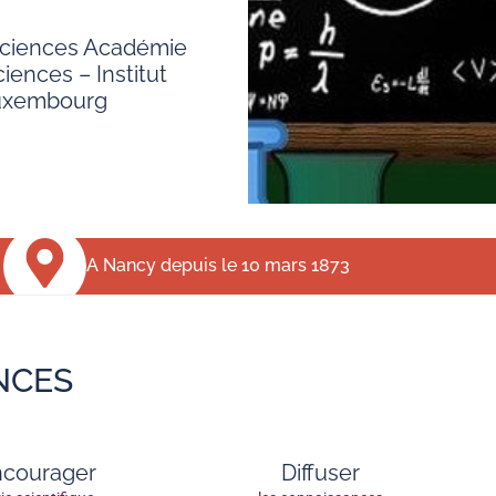
sciences Académie
iences – Institut
Luxembourg
A Nancy depuis le 10 mars 1873
NCES
ncourager
Diffuser