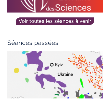
Voir toutes les séances à venir
Séances passées
L
m
n
U
p
e
l