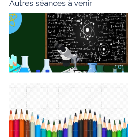
Autres séances à venir
C
P
1
S
r
d
L
c
m