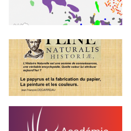
U
p
e
l
1
L
f
p
p
c
L
d