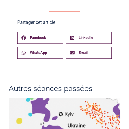
Partager cet article :
Facebook
LinkedIn
WhatsApp
Email
Autres séances passées
L
m
n