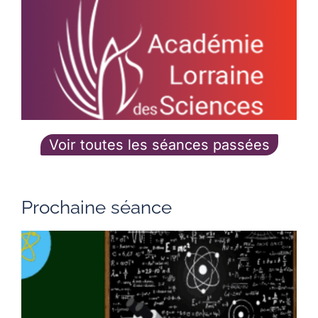
L
d
l
Voir toutes les séances passées
Prochaine séance