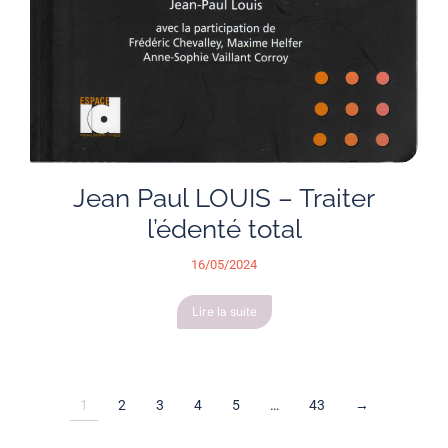
Jean Paul LOUIS – Traiter
l’édenté total
16/05/2024
Lire la suite
1
2
3
4
5
…
43
→