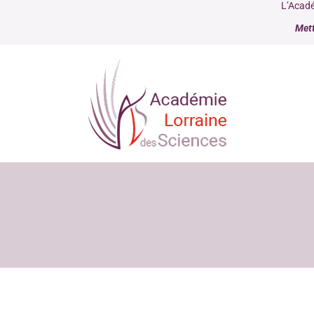
L’Acadé
Mett