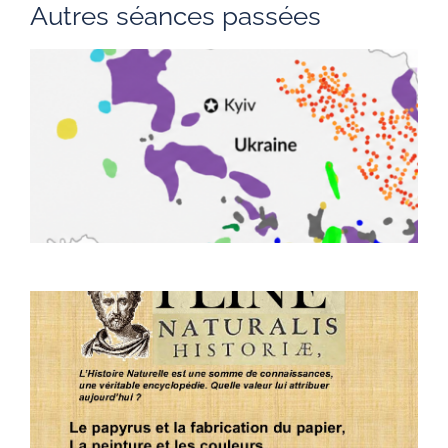
Autres séances passées
L
m
n
U
p
e
l
1
L
f
p
p
c