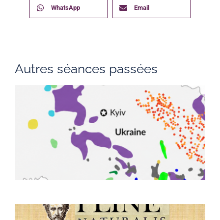
WhatsApp
Email
Autres séances passées
L
m
n
U
p
e
l