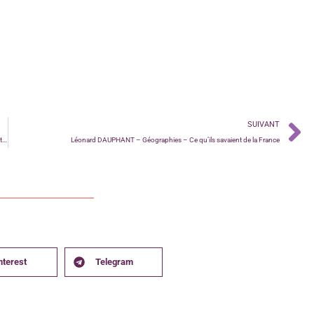
SUIVANT
Laurent JALABERT – Post Mortem 1914-1918, Patrie et corps du soldat : entre l’oubli et la reconnaissance
Léonard DAUPHANT – Géographies – Ce qu’ils savaient de la France
nterest
Telegram