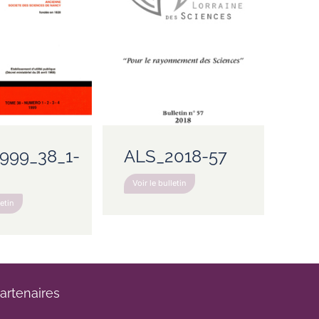
999_38_1-
ALS_2018-57
Voir le bulletin
letin
artenaires