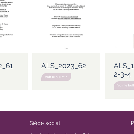
2_61
ALS_2023_62
ALS_1
2-3-4
Voir le bulletin
Voir le bul
Siège social
P