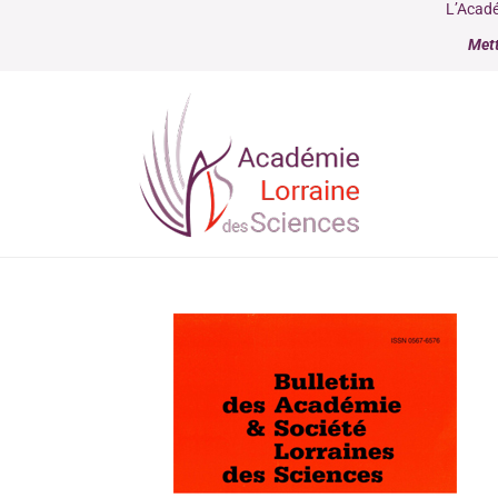
L’Acadé
Mett