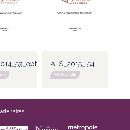
014_53_opt
ALS_2015_ 54
letin
Voir le bulletin
artenaires