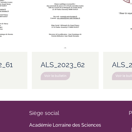
2_61
ALS_2023_62
ALS_2
Voir le bulletin
Voir le bul
Siège social
P
Académie Lorraine des Sciences