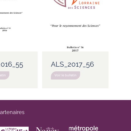
016_55
ALS_2017_56
letin
Voir le bulletin
artenaires