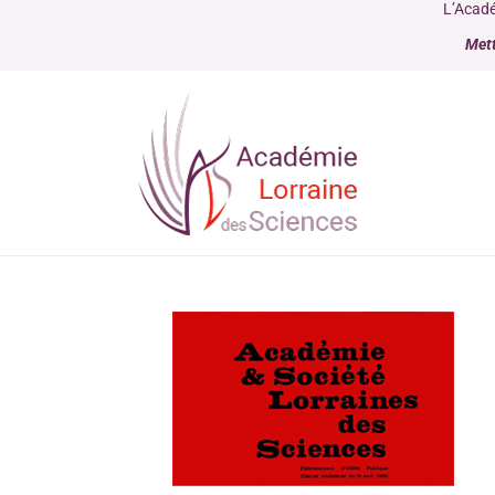
L’Acadé
Mett