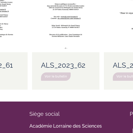
2_61
ALS_2023_62
ALS_2
Voir le bulletin
Voir le bul
Siège social
P
Académie Lorraine des Sciences