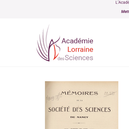
L’Acadé
Mett