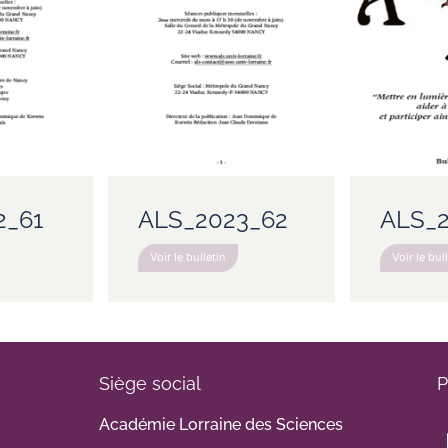
2_61
ALS_2023_62
ALS_2
Voir le bulletin
Voir le bul
Siège social
P
Académie Lorraine des Sciences