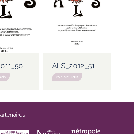
011_50
ALS_2012_51
letin
Voir le bulletin
artenaires