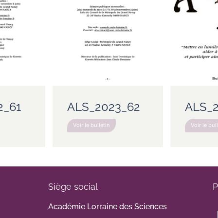
2_61
ALS_2023_62
ALS_2
Voir le bulletin
Voir le bul
Siège social
P
Académie Lorraine des Sciences