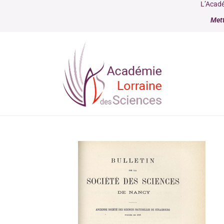
L’Acadé
Mett