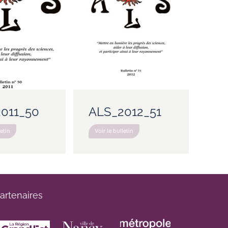
011_50
ALS_2012_51
letin
Voir le bulletin
artenaires